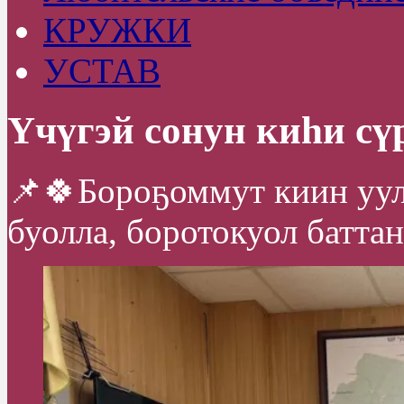
КРУЖКИ
УСТАВ
Үчүгэй сонун киһи сү
📌🍀Бороҕоммут киин уул
буолла, боротокуол баттан