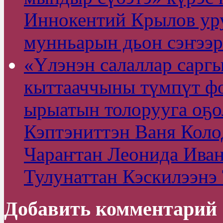
Иннокентий Крылов ур
мунньарын дьон сэҥээр
«Үлэнэн салаллар сарг
кыттааччыны түмпүт фо
ырыатын толорууга оҕо
Кэптэниттэн Ваня Колод
Чараҥтан Леонида Ивано
Тулунаттан Кэскилээнэ 
Добавить комментарий