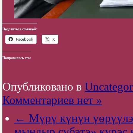
Поделиться ссылкой:
Facebook
X
Понравилось это:
Опубликовано в
Uncategor
Комментариев нет »
← Мүрү күнүн үөрүүлээ
мындыр сүбэтэ» күрэс 