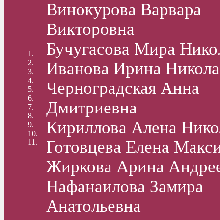
Винокурова Варвара
Викторовна
Бучугасова Мира Нико
1.
2.
Иванова Ирина Никола
3.
4.
Черноградская Анна
5.
6.
Дмитриевна
7.
8.
Кириллова Алена Нико
9.
10.
Готовцева Елена Макс
11.
Жиркова Арина Андре
Нафанаилова Замира
Анатольевна