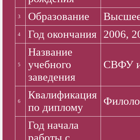
Образование
Высше
3
Год окончания
2006, 2
4
Название
учебного
СВФУ и
5
заведения
Квалификация
Филоло
6
по диплому
Год начала
работы с