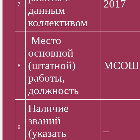
2017
7
данным
коллективом
Место
основной
(штатной)
МСОШ №
8
работы,
должность
Наличие
званий
_
9
(указать