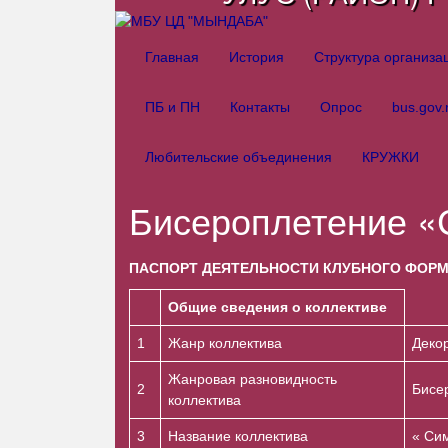
Главная
История
Структура организ
ПБ и ПН
Контакты
Опрос
bus.gov.
Любительские объединения
КРУЖКИ
Бисероплетение «
ПАСПОРТ ДЕЯТЕЛЬНОСТИ КЛУБНОГО ФОР
Общие сведения о коллективе
1
Жанр коллектива
Деко
Жанровая разновидность
2
Бисе
коллектива
3
Название коллектива
« Си