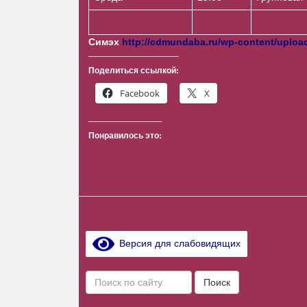
Симэх
http://cdmundaba.ru/wp-content/uploa
Поделиться ссылкой:
Facebook
X
Понравилось это:
Версия для слабовидящих
П
Поиск
о
и