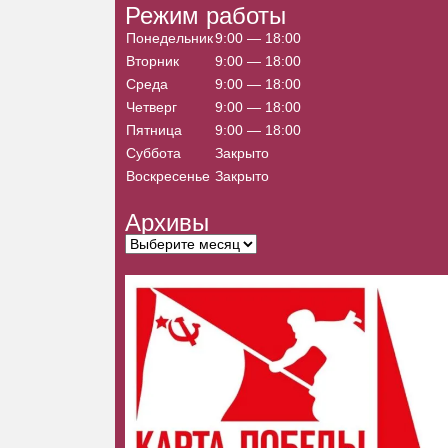
Режим работы
с
Понедельник
9:00 — 18:00
к
п
Вторник
9:00 — 18:00
о
Среда
9:00 — 18:00
с
Четверг
9:00 — 18:00
а
Пятница
9:00 — 18:00
й
Суббота
Закрыто
т
Воскресенье
Закрыто
у
Архивы