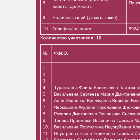
8
Пенс
работы, должность
9
Наличие званий (указать какие)
—
10
Телефон/ эл.почта
8924
Количество участников: 16
№
Ф.И.О.
1.
2.
3.
4.
Турантаева Фаина Васильевна Чаптыков
5.
Васильевна Сергеева Мария Дмитриевна
6.
Анна Ивановна Винокурова Варвара Вик
7.
Черкашина Акулина Николаевна Шелков
8.
Розалия Дмитриевна Охлопкова Снежана
9.
Троева Прасковья Ильинична Тарская М
10.
Васильевна Портнягина Ньургуйаана Ал
11.
Неустроева Елена Ефимовна Тарская Св
12.
Сергеевна Свинобоева Людмила Сергее