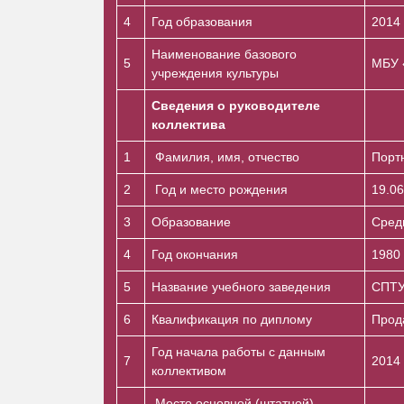
4
Год образования
2014
Наименование базового
5
МБУ 
учреждения культуры
Сведения о руководителе
коллектива
1
Фамилия, имя, отчество
Порт
2
Год и место рождения
3
Образование
Сред
4
Год окончания
1980
5
Название учебного заведения
СПТУ
6
Квалификация по диплому
Прод
Год начала работы с данным
7
2014 
коллективом
Место основной (штатной)