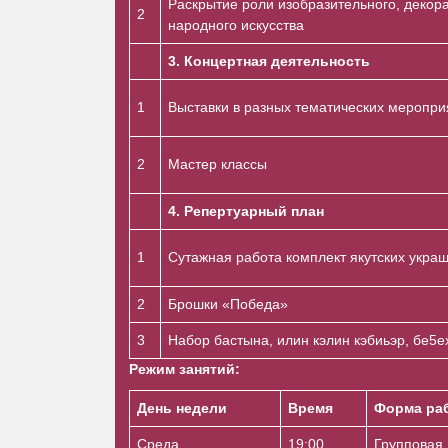
Раскрытие роли изобразительного, декора
2
народного искусства
3. Концертная деятельность
1
Выставки в разных тематических меропри
2
Мастер классы
4. Репертуарный план
1
Сутажная работа комплект якутских укра
2
Брошки «Победа»
3
Набор бастына, илин кэлин кэбиьэр, бе5е
Режим занятий:
День недели
Время
Форма раб
Среда
19:00
Групповая